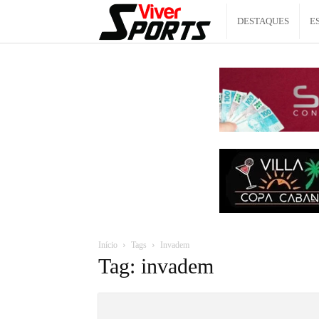
Viver
DESTAQUES
E
Sports
Início
Tags
Invadem
Tag: invadem