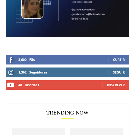
3,600
Fãs
CURTIR
1,362
Seguidores
SEGUIR
48
Inscritos
INSCREVER
TRENDING NOW