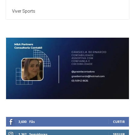
Viver Sports
3,600
Fãs
CURTIR
1,362
Seguidores
SEGUIR