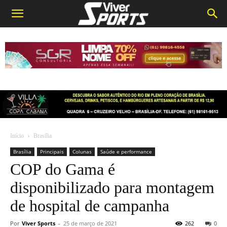
Início
Brasília
Brasília
Principais
Colunas
Saúde e performance
COP do Gama é
disponibilizado para montagem
de hospital de campanha
Por
Viver Sports
-
25 de março de 2021
262
0