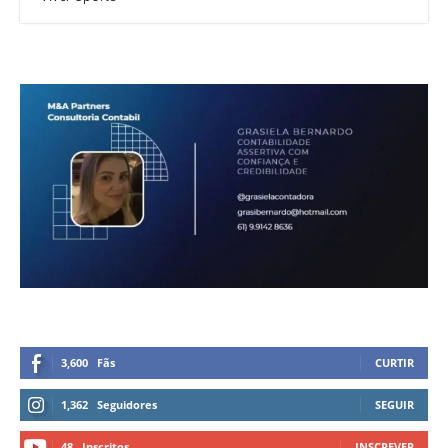
3,600
Fãs
CURTIR
1,362
Seguidores
SEGUIR
48
Inscritos
INSCREVER