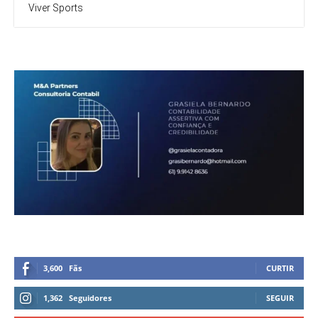
Viver Sports
3,600
Fãs
CURTIR
1,362
Seguidores
SEGUIR