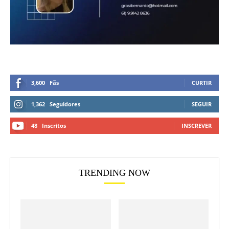
3,600
Fãs
CURTIR
1,362
Seguidores
SEGUIR
48
Inscritos
INSCREVER
TRENDING NOW