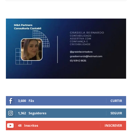
3,600
Fãs
CURTIR
1,362
Seguidores
SEGUIR
48
Inscritos
INSCREVER