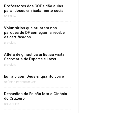
Professores dos COPs dão aulas
para idosos em isolamento social
BRASÍLIA
Voluntários que atuaram nos
parques do DF começam a receber
os certificados
BRASÍLIA
Atleta de ginástica artística visita
Secretaria de Esporte e Lazer
BRASÍLIA
Eu falo com Deus enquanto corro
SAÚDE E PERFORMANCE
Despedida do Falcão lota o Ginásio
do Cruzeiro
BOLA CHEIA