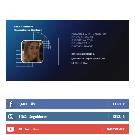
3,600
Fãs
CURTIR
1,362
Seguidores
SEGUIR
48
Inscritos
INSCREVER