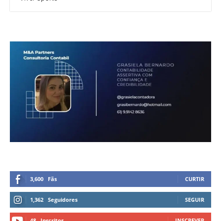
3,600
Fãs
CURTIR
1,362
Seguidores
SEGUIR
48
Inscritos
INSCREVER