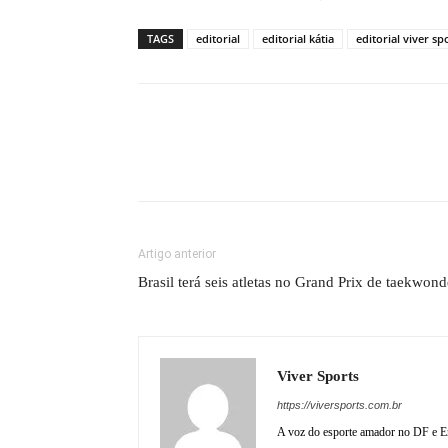
TAGS
editorial
editorial kátia
editorial viver sp
Artigo anterior
Brasil terá seis atletas no Grand Prix de taekwon
Viver Sports
https://viversports.com.br
A voz do esporte amador no DF e En