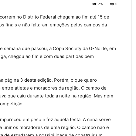
297
0
rrem no Distrito Federal chegam ao fim até 15 de
os finais e não faltaram emoções pelos campos da
de semana que passou, a Copa Society da G-Norte, em
nga, chegou ao fim e com duas partidas bem
 na página 3 desta edição. Porém, o que quero
o entre atletas e moradores da região. O campo de
uva que caiu durante toda a noite na região. Mas nem
 competição.
mpareceu em peso e fez aquela festa. A cena serve
 de unir os moradores de uma região. O campo não é
ra de estudarem a possibilidade de construir um