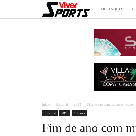
Viver
DESTAQUES
E
Sports
Início
Editorial
2013
Fim de ano com muitas emoções
Editorial
2013
Colunas
Fim de ano com m