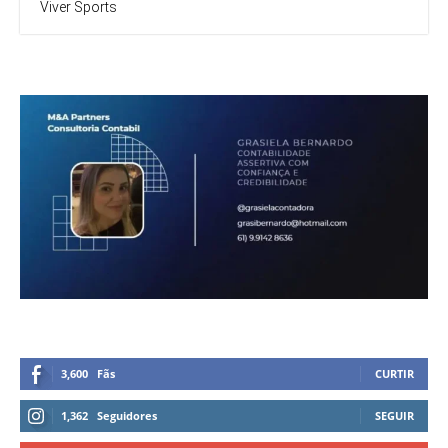
Viver Sports
3,600
Fãs
CURTIR
1,362
Seguidores
SEGUIR