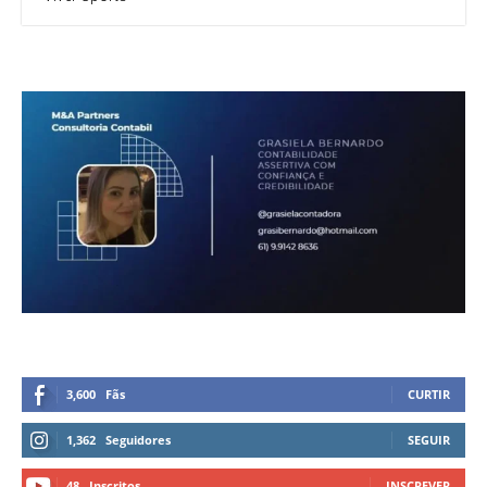
3,600
Fãs
CURTIR
1,362
Seguidores
SEGUIR
48
Inscritos
INSCREVER