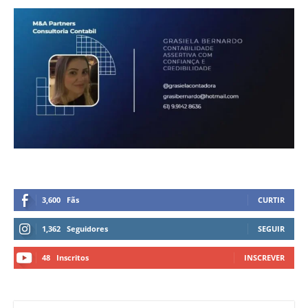
3,600
Fãs
CURTIR
1,362
Seguidores
SEGUIR
48
Inscritos
INSCREVER