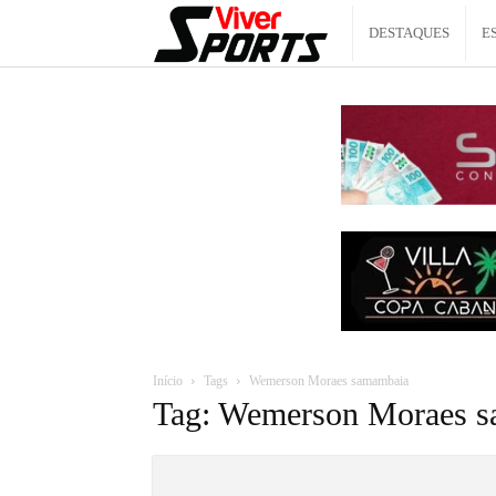
Viver
DESTAQUES
E
Sports
Início
Tags
Wemerson Moraes samambaia
Tag: Wemerson Moraes 