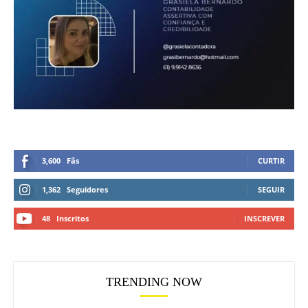
3,600
Fãs
CURTIR
1,362
Seguidores
SEGUIR
48
Inscritos
INSCREVER
TRENDING NOW