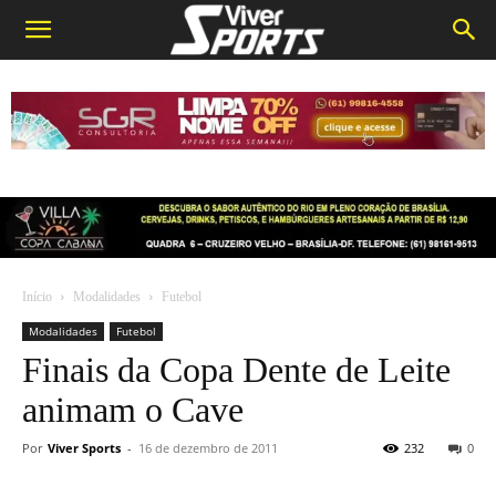
Início
Modalidades
Futebol
Modalidades
Futebol
Finais da Copa Dente de Leite
animam o Cave
Por
Viver Sports
-
16 de dezembro de 2011
232
0