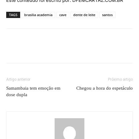
Este conteúdo foi escrito por: DFEMCARTAZ.COM.BR
TAGS
brasilia academia
cave
dente de leite
santos
Artigo anterior
Próximo artigo
Samambaia tem emoção em
Chegou a hora do espetáculo
dose dupla