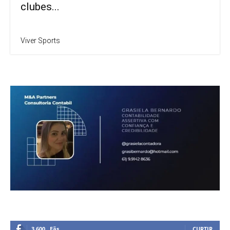
clubes...
Viver Sports
3,600
Fãs
CURTIR