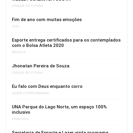
CRAQUE DO FUTURO
Fim de ano com muitas emoções
2013
Esporte entrega certificados para os contemplados
com o Bolsa Atleta 2020
BRASÍLIA
Jhonatan Pereira de Souza
CRAQUE DO FUTURO
Eu falo com Deus enquanto corro
SAÚDE E PERFORMANCE
UNA Parque do Lago Norte, um espaço 100%
inclusivo
PRINCIPAIS
Secretaria de Esporte e Lazer visita programa