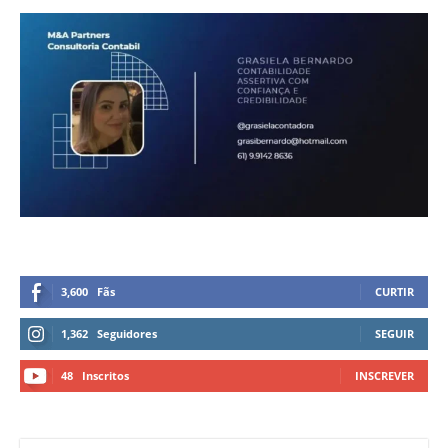
3,600
Fãs
CURTIR
1,362
Seguidores
SEGUIR
48
Inscritos
INSCREVER