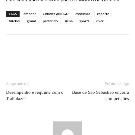
TAGS
amador
Cidades ANTIGO
escolhido
esporte
futebol
grand
preferido
siena
sports
viver
Artigo anterior
Próximo artigo
Desempenho e requinte com o
Base de São Sebastião encerra
Trailblazer
competições