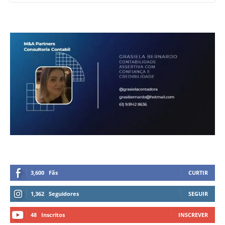
3,600
Fãs
CURTIR
1,362
Seguidores
SEGUIR
48
Inscritos
INSCREVER