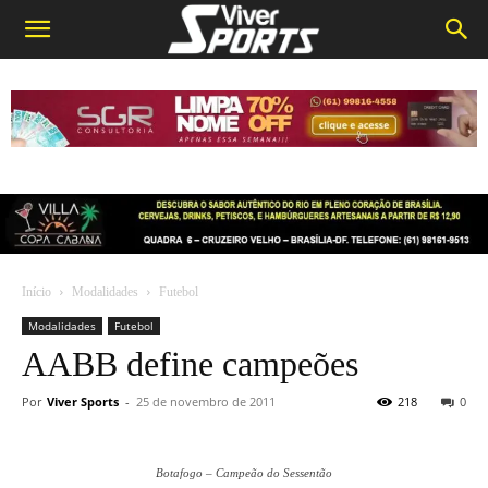
Início
Modalidades
Futebol
Modalidades
Futebol
AABB define campeões
Por
Viver Sports
-
25 de novembro de 2011
218
0
Botafogo – Campeão do Sessentão