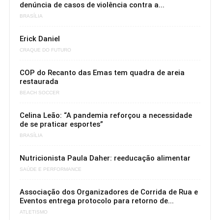
denúncia de casos de violência contra a...
BRASÍLIA
Erick Daniel
CRAQUE DO FUTURO
COP do Recanto das Emas tem quadra de areia
restaurada
BEACH SOCCER
Celina Leão: “A pandemia reforçou a necessidade
de se praticar esportes”
BRASÍLIA
Nutricionista Paula Daher: reeducação alimentar
SAÚDE E PERFORMANCE
Associação dos Organizadores de Corrida de Rua e
Eventos entrega protocolo para retorno de...
ATLETISMO