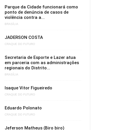
Parque da Cidade funcionará como
ponto de denúncia de casos de
violência contra a...
BRASÍLIA
JADERSON COSTA
CRAQUE DO FUTURO
Secretaria de Esporte e Lazer atua
em parceria com as administrações
regionais do Distrito...
BRASÍLIA
Isaque Vitor Figueiredo
CRAQUE DO FUTURO
Eduardo Polonato
CRAQUE DO FUTURO
Jeferson Matheus (Biro biro)