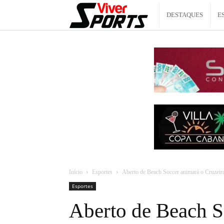
Viver
DESTAQUES
E
Sports
Início
Esportes
Aberto de Beach Soccer animará o Cruzeir
Esportes
Aberto de Beach S