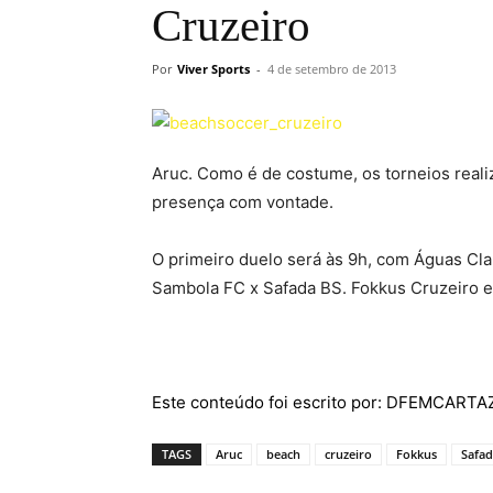
Cruzeiro
Por
Viver Sports
-
4 de setembro de 2013
Aruc. Como é de costume, os torneios real
presença com vontade.
O primeiro duelo será às 9h, com Águas Cla
Sambola FC x Safada BS. Fokkus Cruzeiro en
Este conteúdo foi escrito por: DFEMCART
TAGS
Aruc
beach
cruzeiro
Fokkus
Safa