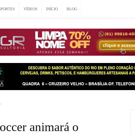
SPORTES
VÍDEOS
INÍCIO
BLOG
o
occer animará o