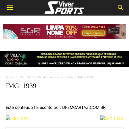
Início
AJJR/APB e Rei do Pão estão em festa
IMG_1939
IMG_1939
Este conteúdo foi escrito por: DFEMCARTAZ.COM.BR