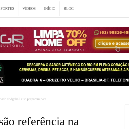
SPORTES
VÍDEOS
INÍCIO
BLOG
ade dodgeball e se preparam para...
ão referência na