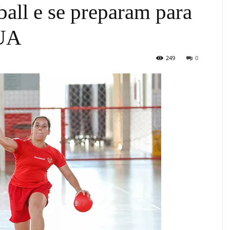
all e se preparam para
EUA
249
0