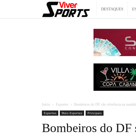
Viver
DESTAQUES
E
Sports
Início
Esportes
Bombeiros do DF são referência na modalid
Esportes
Mais Esportes
Principais
Bombeiros do DF s