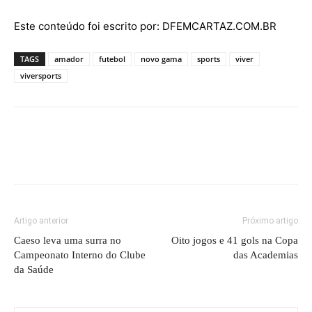
Este conteúdo foi escrito por: DFEMCARTAZ.COM.BR
TAGS
amador
futebol
novo gama
sports
viver
viversports
Artigo anterior
Próximo artigo
Caeso leva uma surra no
Oito jogos e 41 gols na Copa
Campeonato Interno do Clube
das Academias
da Saúde