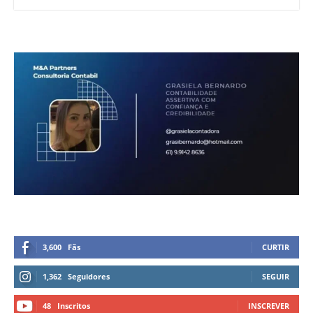
3,600
Fãs
CURTIR
1,362
Seguidores
SEGUIR
48
Inscritos
INSCREVER