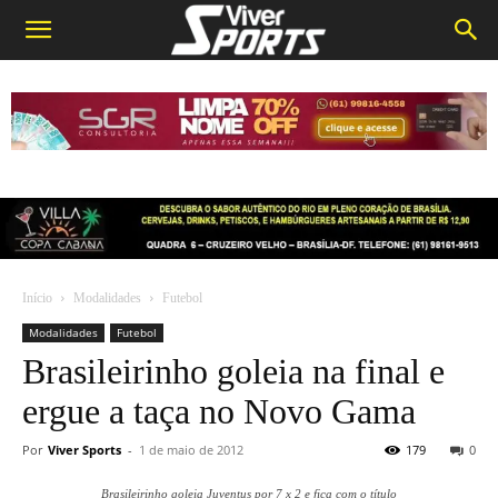
Início
Modalidades
Futebol
Modalidades
Futebol
Brasileirinho goleia na final e
ergue a taça no Novo Gama
Por
Viver Sports
-
1 de maio de 2012
179
0
Brasileirinho goleia Juventus por 7 x 2 e fica com o título