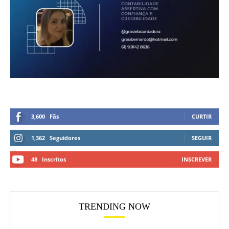
3,600
Fãs
CURTIR
1,362
Seguidores
SEGUIR
48
Inscritos
INSCREVER
TRENDING NOW