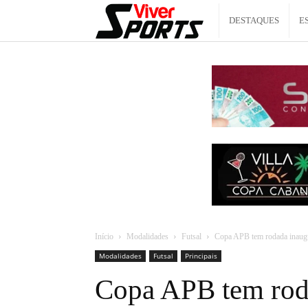
Viver
DESTAQUES
E
Sports
Início
Modalidades
Futsal
Copa APB tem rodada inaugu
Modalidades
Futsal
Principais
Copa APB tem rod