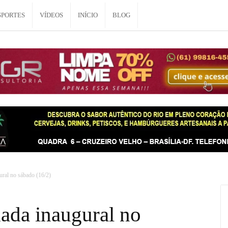
SPORTES
VÍDEOS
INÍCIO
BLOG
ral no sábado (16/2)
ada inaugural no