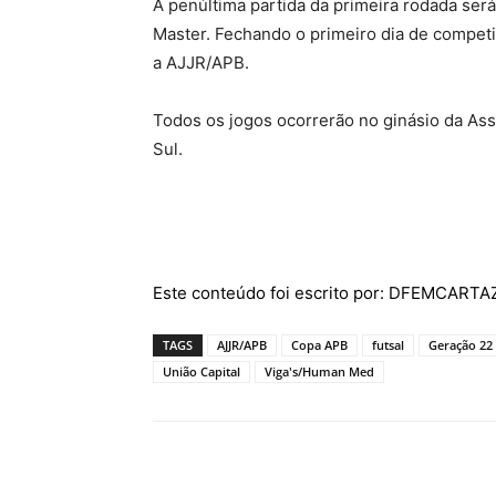
A penúltima partida da primeira rodada será
Master. Fechando o primeiro dia de competi
a AJJR/APB.
Todos os jogos ocorrerão no ginásio da Ass
Sul.
Este conteúdo foi escrito por: DFEMCART
TAGS
AJJR/APB
Copa APB
futsal
Geração 22
União Capital
Viga's/Human Med