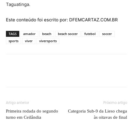
Taguatinga.
Este conteúdo foi escrito por: DFEMCARTAZ.COM.BR
TAGS
amador
beach
beach soccer
futebol
soccer
sports
viver
viversports
Artigo anterior
Próximo artigo
Primeira rodada do segundo
Categoria Sub-9 da Lieso chega
turno em Ceilândia
às oitavas de final