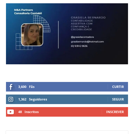
3,600
Fãs
CURTIR
1,362
Seguidores
SEGUIR
48
Inscritos
INSCREVER