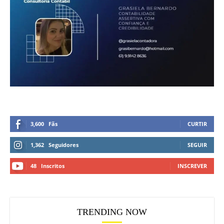
3,600
Fãs
CURTIR
1,362
Seguidores
SEGUIR
48
Inscritos
INSCREVER
TRENDING NOW