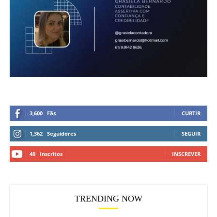
3,600
Fãs
CURTIR
1,362
Seguidores
SEGUIR
48
Inscritos
INSCREVER
TRENDING NOW