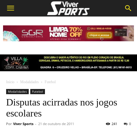
Início
Modalidades
Futebol
Modalidades
Futebol
Disputas acirradas nos jogos
escolares
Por
Viver Sports
-
21 de outubro de 2011
241
0