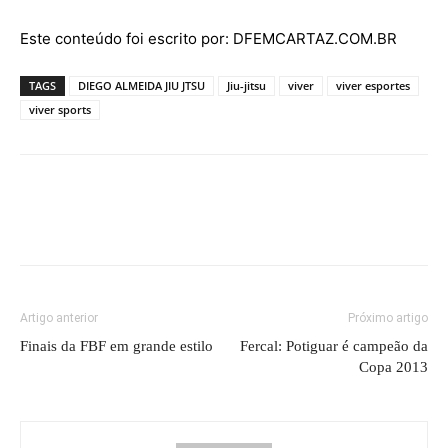
Este conteúdo foi escrito por: DFEMCARTAZ.COM.BR
TAGS
DIEGO ALMEIDA JIU JTSU
Jiu-jitsu
viver
viver esportes
viver sports
Artigo anterior
Próximo artigo
Finais da FBF em grande estilo
Fercal: Potiguar é campeão da
Copa 2013