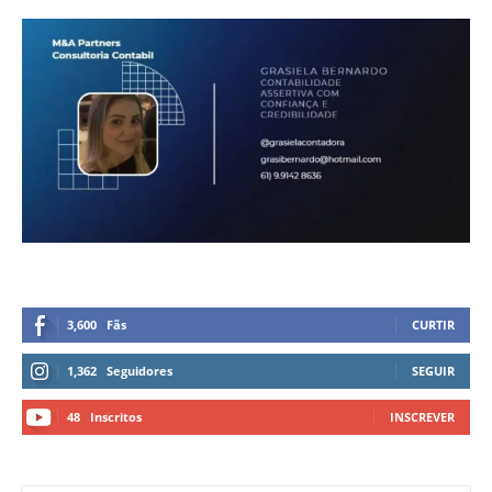
3,600
Fãs
CURTIR
1,362
Seguidores
SEGUIR
48
Inscritos
INSCREVER