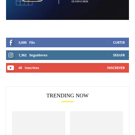
3,600
Fãs
CURTIR
1,362
Seguidores
SEGUIR
48
Inscritos
INSCREVER
TRENDING NOW