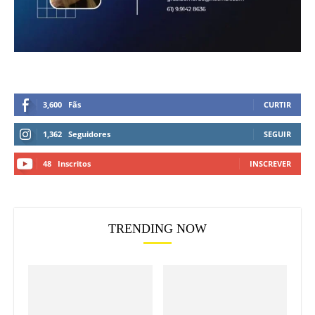
3,600
Fãs
CURTIR
1,362
Seguidores
SEGUIR
48
Inscritos
INSCREVER
TRENDING NOW