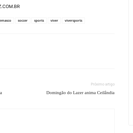
AZ.COM.BR
emasco
soccer
sports
viver
viversports
Próximo artigo
ia
Domingão do Lazer anima Ceilândia