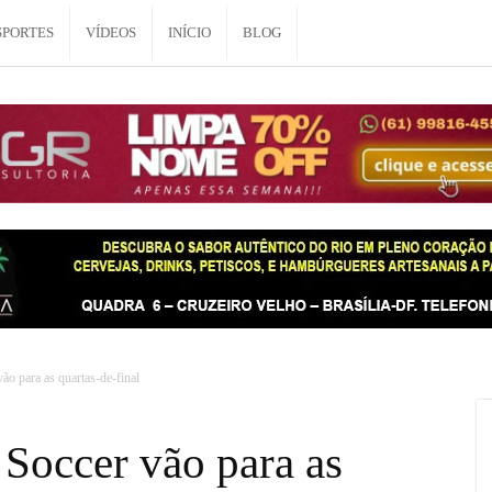
SPORTES
VÍDEOS
INÍCIO
BLOG
o para as quartas-de-final
Soccer vão para as