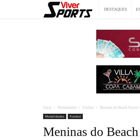
Viver
DESTAQUES
E
Sports
Início
Modalidades
Futebol
Meninas do Beach Soccer vã
Modalidades
Futebol
Meninas do Beach 