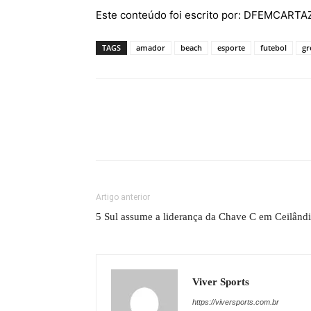
Este conteúdo foi escrito por: DFEMCART
TAGS
amador
beach
esporte
futebol
gr
Artigo anterior
5 Sul assume a liderança da Chave C em Ceilând
Viver Sports
https://viversports.com.br