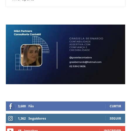
3,600
Fãs
CURTIR
1,362
Seguidores
SEGUIR
48
Inscritos
INSCREVER