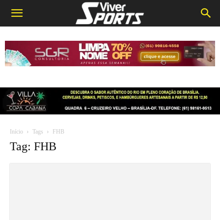
Início
Tags
FHB
Tag: FHB