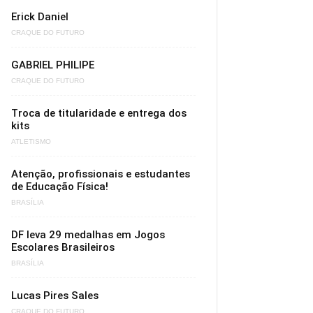
Erick Daniel
CRAQUE DO FUTURO
GABRIEL PHILIPE
CRAQUE DO FUTURO
Troca de titularidade e entrega dos
kits
ATLETISMO
Atenção, profissionais e estudantes
de Educação Física!
BRASÍLIA
DF leva 29 medalhas em Jogos
Escolares Brasileiros
BRASÍLIA
Lucas Pires Sales
CRAQUE DO FUTURO