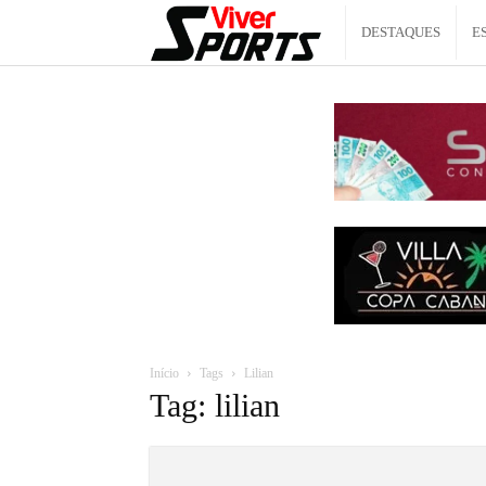
Viver
DESTAQUES
E
Sports
Início
Tags
Lilian
Tag: lilian