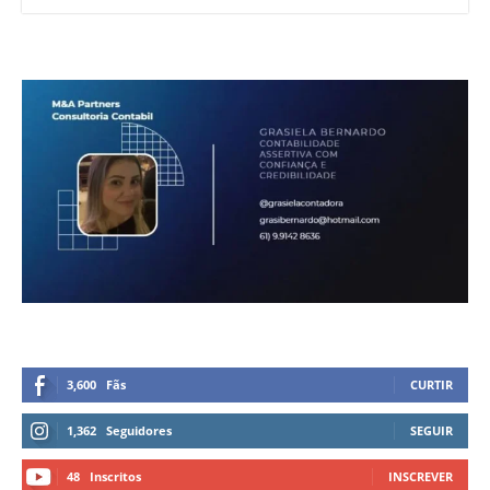
3,600
Fãs
CURTIR
1,362
Seguidores
SEGUIR
48
Inscritos
INSCREVER