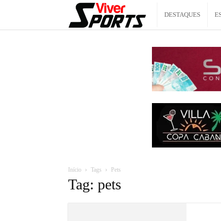
Viver
DESTAQUES
E
Sports
Início
Tags
Pets
Tag: pets