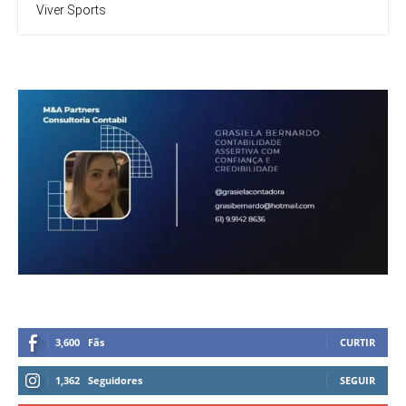
Viver Sports
3,600
Fãs
CURTIR
1,362
Seguidores
SEGUIR