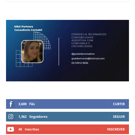
3,600
Fãs
CURTIR
1,362
Seguidores
SEGUIR
48
Inscritos
INSCREVER