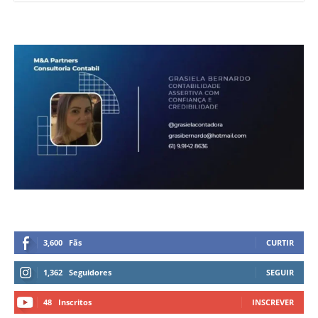
3,600
Fãs
CURTIR
1,362
Seguidores
SEGUIR
48
Inscritos
INSCREVER