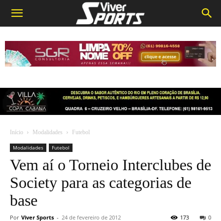
Início
Modalidades
Futebol
Modalidades
Futebol
Vem aí o Torneio Interclubes de
Society para as categorias de
base
Por
Viver Sports
-
24 de fevereiro de 2012
173
0