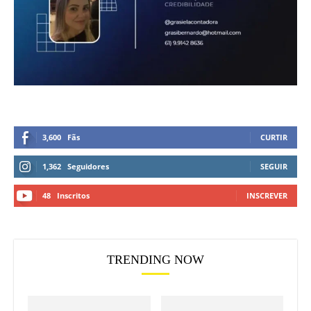
3,600
Fãs
CURTIR
1,362
Seguidores
SEGUIR
48
Inscritos
INSCREVER
TRENDING NOW