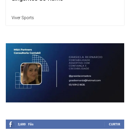
Viver Sports
3,600
Fãs
CURTIR