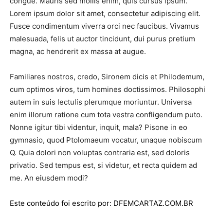
congue. Mauris sed mollis enim, quis cursus ipsum.
Lorem ipsum dolor sit amet, consectetur adipiscing elit.
Fusce condimentum viverra orci nec faucibus. Vivamus
malesuada, felis ut auctor tincidunt, dui purus pretium
magna, ac hendrerit ex massa at augue.
Familiares nostros, credo, Sironem dicis et Philodemum,
cum optimos viros, tum homines doctissimos. Philosophi
autem in suis lectulis plerumque moriuntur. Universa
enim illorum ratione cum tota vestra confligendum puto.
Nonne igitur tibi videntur, inquit, mala? Pisone in eo
gymnasio, quod Ptolomaeum vocatur, unaque nobiscum
Q. Quia dolori non voluptas contraria est, sed doloris
privatio. Sed tempus est, si videtur, et recta quidem ad
me. An eiusdem modi?
Este conteúdo foi escrito por: DFEMCARTAZ.COM.BR