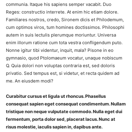
communia. Itaque his sapiens semper vacabit. Duo
Reges: constructio interrete. At enim hic etiam dolore.
Familiares nostros, credo, Sironem dicis et Philodemum,
cum optimos viros, tum homines doctissimos. Philosophi
autem in suis lectulis plerumque moriuntur. Universa
enim illorum ratione cum tota vestra confligendum puto.
Nonne igitur tibi videntur, inquit, mala? Pisone in eo
gymnasio, quod Ptolomaeum vocatur, unaque nobiscum
Q. Quia dolori non voluptas contraria est, sed doloris
privatio. Sed tempus est, si videtur, et recta quidem ad
me. An eiusdem modi?
Curabitur cursus et ligula ut rhoncus. Phasellus
consequat sapien eget consequat condimentum. Nullam
tristique non neque vulputate commodo. Nulla eget dui
fermentum, porta dolor sed, placerat lacus. Nunc at
risus molestie, iaculis sapien in, dapibus ante.