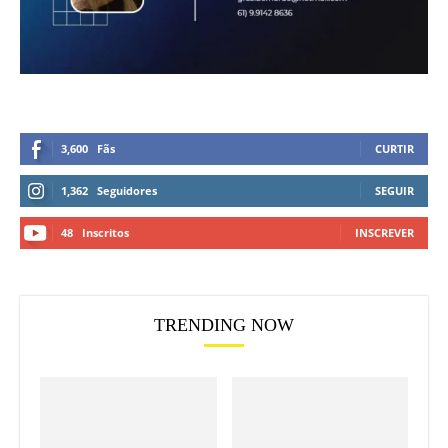
3,600
Fãs
CURTIR
1,362
Seguidores
SEGUIR
48
Inscritos
INSCREVER
TRENDING NOW