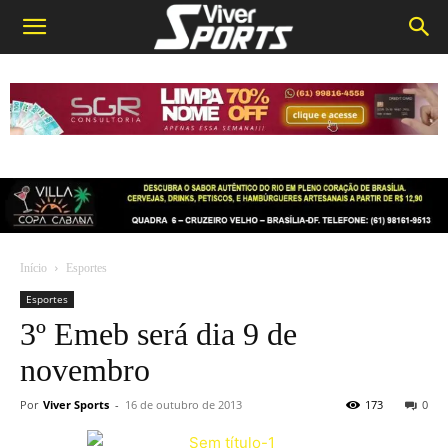
Início
Esportes
Esportes
3º Emeb será dia 9 de
novembro
Por
Viver Sports
-
16 de outubro de 2013
173
0