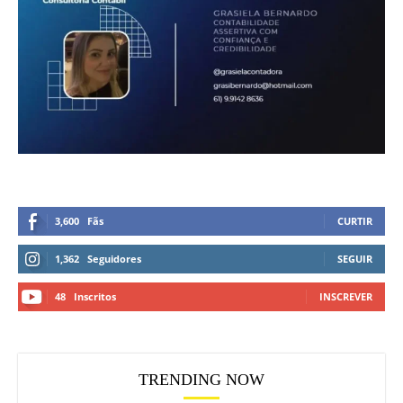
3,600
Fãs
CURTIR
1,362
Seguidores
SEGUIR
48
Inscritos
INSCREVER
TRENDING NOW