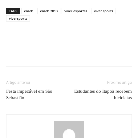
TAGS
emeb
emeb 2013
viver esportes
viver sports
viversports
Artigo anterior
Próximo artigo
Festa impecável em São
Estudantes do Itapoã recebem
Sebastião
bicicletas