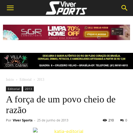
Início
Editorial
2013
Editorial
2013
A força de um povo cheio de
razão
Por
Viver Sports
-
25 de junho de 2013
210
0