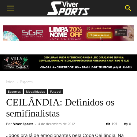
Início
Esportes
Esportes
Modalidades
Futebol
CEILÂNDIA: Definidos os
semifinalistas
Por
Viver Sports
-
4 de dezembro de 2012
195
0
Jogos pra lá de emocionantes pela Copa Ceilândia. Na