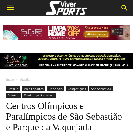
Início
Brasília
Brasília
Mais Esportes
Principais
Competições
São Sebastião
Colunas
Saúde e performance
Centros Olímpicos e
Paralímpicos de São Sebastião
e Parque da Vaquejada