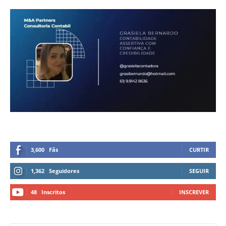
3,600
Fãs
CURTIR
1,362
Seguidores
SEGUIR
48
Inscritos
INSCREVER