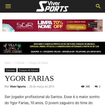
Início
Colunas
Craque do futuro
Colunas
Craque do futuro
YGOR FARIAS
Por
Viver Sports
-
20 de março de 2013
340
0
Ser jogador profissional do Santos. Esse é o maior sonho
do Ygor Farias, 10 anos. O jovem zagueiro do time do