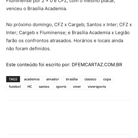
Fluminense por 2 x 0 e CFZ, com o mesmo placar,
venceu o Brasília Academia.
No próximo domingo, CFZ x Cargeb; Santos x Inter; CFZ x
Inter; Cargeb x Fluminense; e Brasília Academia x Legião
farão os confrontos atrasados. Horários e locais ainda
não foram definidos.
Este conteúdo foi escrito por: DFEMCARTAZ.COM.BR
TAGS
academia
amador
brasília
classico
copa
futebol
HC
santos
sports
viver
viversports