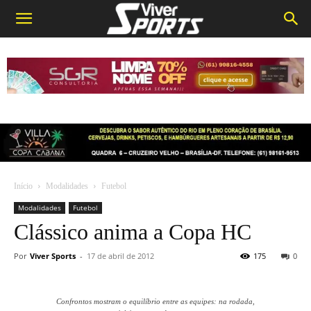
Início
Modalidades
Futebol
Modalidades
Futebol
Clássico anima a Copa HC
Por
Viver Sports
-
17 de abril de 2012
175
0
Confrontos mostram o equilíbrio entre as equipes: na rodada,